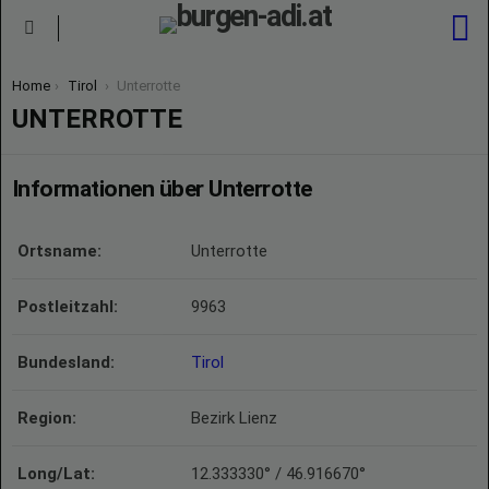
S
Menu
You are here:
Home
Tirol
Unterrotte
UNTERROTTE
Informationen über Unterrotte
Ortsname:
Unterrotte
Postleitzahl:
9963
Bundesland:
Tirol
Region:
Bezirk Lienz
Long/Lat:
12.333330° / 46.916670°