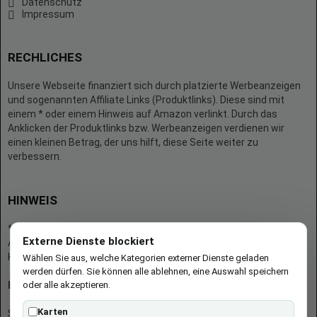
Datenschutz
Impressum
RECHLICHES
Unsere Webseite finanziert sich durch platzierte Werbeanzeigen
und sogenannten Affiliate Links (Produktlinks). Diese sind mit
einem * oder einem Hinweis auf Amazon verlinkt. Durch das
Anklicken der Produktlinks bzw. Werbeanzeigen verdienen wir
einen kleinen Betrag, der uns hilft, diese Seite weiter zu
verbessern.
HINWEIS
* = Afilliate-Link (=Werbung)
Externe Dienste blockiert
Als Amazon-Partner verdient der Seitenbetreiber an qualifizierten
Käufen.
Wählen Sie aus, welche Kategorien externer Dienste geladen
werden dürfen. Sie können alle ablehnen, eine Auswahl speichern
oder alle akzeptieren.
Hinweis zu Preisen und Verfügbarkeiten
Karten
Sofern Produktpreise und Verfügbarkeiten angezeigt werden,