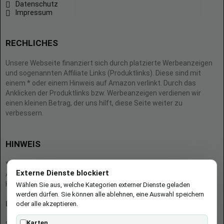
Datenschutz
Impressum
RECHLICHES
Unsere Webseite finanziert sich durch platzierte Werbeanzeigen
und sogenannten Affiliate Links (Produktlinks). Diese sind mit
einem * oder einem Hinweis auf Amazon verlinkt. Durch das
Anklicken der Produktlinks bzw. Werbeanzeigen verdienen wir
einen kleinen Betrag, der uns hilft, diese Seite weiter zu
verbessern.
HINWEIS
* = Afilliate-Link (=Werbung)
Externe Dienste blockiert
Als Amazon-Partner verdient der Seitenbetreiber an qualifizierten
Käufen.
Wählen Sie aus, welche Kategorien externer Dienste geladen
werden dürfen. Sie können alle ablehnen, eine Auswahl speichern
oder alle akzeptieren.
Hinweis zu Preisen und Verfügbarkeiten
Karten