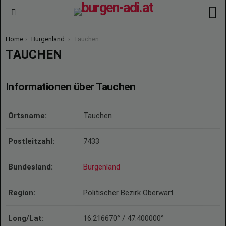
S
Menu
You are here:
Home
Burgenland
Tauchen
TAUCHEN
Informationen über Tauchen
Ortsname:
Tauchen
Postleitzahl:
7433
Bundesland:
Burgenland
Region:
Politischer Bezirk Oberwart
Long/Lat:
16.216670° / 47.400000°