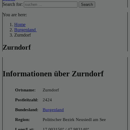
Search for:
Search
You are here:
Home
Burgenland
Zurndorf
Zurndorf
Informationen über Zurndorf
Ortsname:
Zurndorf
Postleitzahl:
2424
Bundesland:
Burgenland
Region:
Politischer Bezirk Neusiedl am See
Long/Lat:
17.003150° / 47.983140°