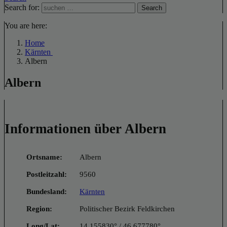
Search for:
Search
You are here:
Home
Kärnten
Albern
Albern
Informationen über Albern
Ortsname:
Albern
Postleitzahl:
9560
Bundesland:
Kärnten
Region:
Politischer Bezirk Feldkirchen
Long/Lat:
14.155830° / 46.677780°