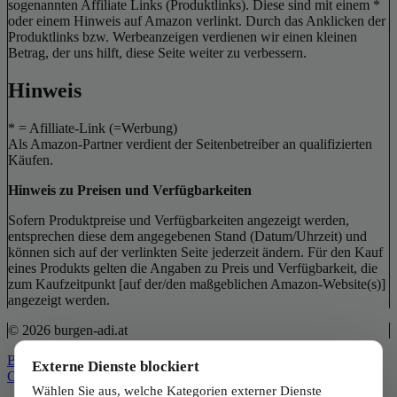
sogenannten Affiliate Links (Produktlinks). Diese sind mit einem *
oder einem Hinweis auf Amazon verlinkt. Durch das Anklicken der
Produktlinks bzw. Werbeanzeigen verdienen wir einen kleinen
Betrag, der uns hilft, diese Seite weiter zu verbessern.
Hinweis
* = Afilliate-Link (=Werbung)
Als Amazon-Partner verdient der Seitenbetreiber an qualifizierten
Käufen.
Hinweis zu Preisen und Verfügbarkeiten
Sofern Produktpreise und Verfügbarkeiten angezeigt werden,
entsprechen diese dem angegebenen Stand (Datum/Uhrzeit) und
können sich auf der verlinkten Seite jederzeit ändern. Für den Kauf
eines Produkts gelten die Angaben zu Preis und Verfügbarkeit, die
zum Kaufzeitpunkt [auf der/den maßgeblichen Amazon-Website(s)]
angezeigt werden.
© 2026 burgen-adi.at
Back to Top
Externe Dienste blockiert
Close
Wählen Sie aus, welche Kategorien externer Dienste