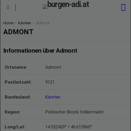
S
Menu
You are here:
Home
Kärnten
Admont
ADMONT
Informationen über Admont
Ortsname:
Admont
Postleitzahl:
9121
Bundesland:
Kärnten
Region:
Politischer Bezirk Völkermarkt
Long/Lat:
14.532420° / 46.615960°