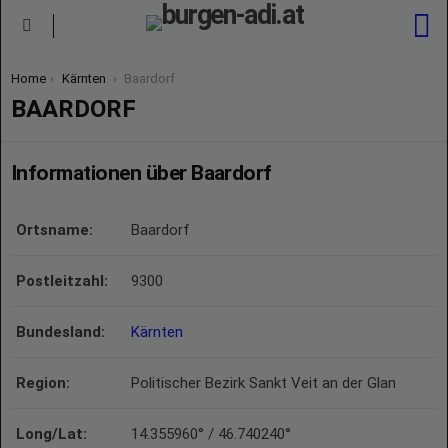
S
Menu
You are here:
Home
Kärnten
Baardorf
BAARDORF
Informationen über Baardorf
Ortsname:
Baardorf
Postleitzahl:
9300
Bundesland:
Kärnten
Region:
Politischer Bezirk Sankt Veit an der Glan
Long/Lat:
14.355960° / 46.740240°