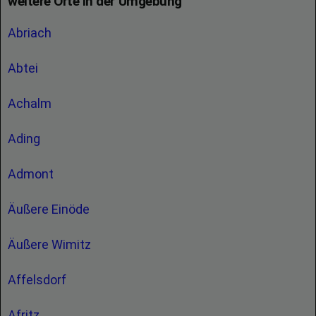
weitere Orte in der Umgebung
Abriach
Abtei
Achalm
Ading
Admont
Äußere Einöde
Äußere Wimitz
Affelsdorf
Afritz