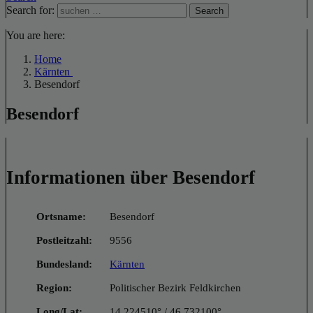
Search for:
Search
You are here:
Home
Kärnten
Besendorf
Besendorf
Informationen über Besendorf
Ortsname:
Besendorf
Postleitzahl:
9556
Bundesland:
Kärnten
Region:
Politischer Bezirk Feldkirchen
Long/Lat:
14.224510° / 46.732100°