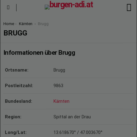
S
Menu
You are here:
Home
Kärnten
Brugg
BRUGG
Informationen über Brugg
Ortsname:
Brugg
Postleitzahl:
9863
Bundesland:
Kärnten
Region:
Spittal an der Drau
Long/Lat:
13.618670° / 47.003670°