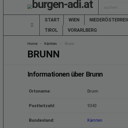
Search
for:
START
WIEN
NIEDERÖSTERRE
Menu
TIROL
VORARLBERG
You are here:
Home
Kärnten
Brunn
BRUNN
Informationen über Brunn
Ortsname:
Brunn
Postleitzahl:
9343
Bundesland:
Kärnten