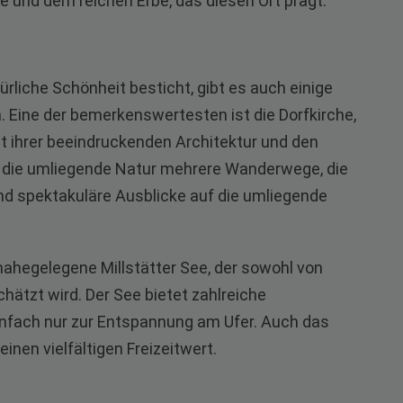
 und dem reichen Erbe, das diesen Ort prägt.
ürliche Schönheit besticht, gibt es auch einige
 Eine der bemerkenswertesten ist die Dorfkirche,
it ihrer beeindruckenden Architektur und den
t die umliegende Natur mehrere Wanderwege, die
d spektakuläre Ausblicke auf die umliegende
 nahegelegene Millstätter See, der sowohl von
ätzt wird. Der See bietet zahlreiche
infach nur zur Entspannung am Ufer. Auch das
inen vielfältigen Freizeitwert.