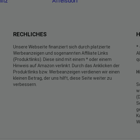
mitz
Affelsdorf
RECHLICHES
H
Unsere Webseite finanziert sich durch platzierte
*
Werbeanzeigen und sogenannten Affiliate Links
A
(Produktlinks). Diese sind mit einem * oder einem
q
Hinweis auf Amazon verlinkt. Durch das Anklicken der
Produktlinks bzw. Werbeanzeigen verdienen wir einen
H
kleinen Betrag, der uns hilft, diese Seite weiter zu
verbessern.
S
w
(
S
g
K
W