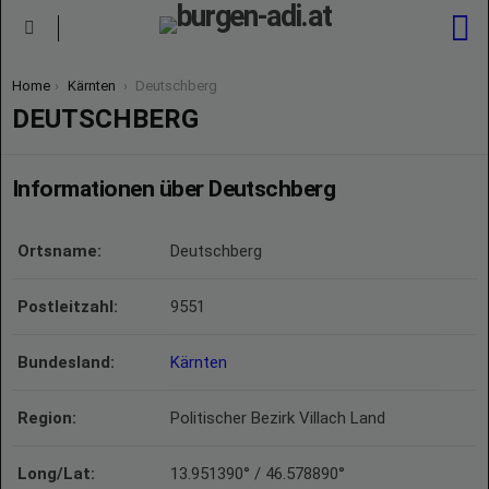
S
Menu
You are here:
Home
Kärnten
Deutschberg
DEUTSCHBERG
Informationen über Deutschberg
Ortsname:
Deutschberg
Postleitzahl:
9551
Bundesland:
Kärnten
Region:
Politischer Bezirk Villach Land
Long/Lat:
13.951390° / 46.578890°