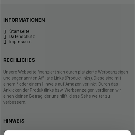
INFORMATIONEN
Startseite
Datenschutz
Impressum
RECHLICHES
Unsere Webseite finanziert sich durch platzierte Werbeanzeigen
und sogenannten Affiliate Links (Produktlinks). Diese sind mit
einem * oder einem Hinweis auf Amazon verlinkt. Durch das
Anklicken der Produktlinks bzw. Werbeanzeigen verdienen wir
einen kleinen Betrag, der uns hilft, diese Seite weiter zu
verbessern.
HINWEIS
* = Afilliate-Link (=Werbung)