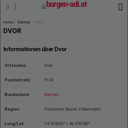
S
Menu
You are here:
Home
Kärnten
Dvor
DVOR
Informationen über Dvor
Ortsname:
Dvor
Postleitzahl:
9143
Bundesland:
Kärnten
Region:
Politischer Bezirk Völkermarkt
Long/Lat:
14.765020° / 46.570780°