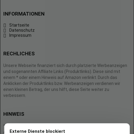
INFORMATIONEN
Startseite
Datenschutz
Impressum
RECHLICHES
Unsere Webseite finanziert sich durch platzierte Werbeanzeigen
und sogenannten Affiliate Links (Produktlinks). Diese sind mit
einem * oder einem Hinweis auf Amazon verlinkt. Durch das
Anklicken der Produktlinks bzw. Werbeanzeigen verdienen wir
einen kleinen Betrag, der uns hilft, diese Seite weiter zu
verbessern.
HINWEIS
* = Afilliate-Link (=Werbung)
Externe Dienste blockiert
Als Amazon-Partner verdient der Seitenbetreiber an qualifizierten