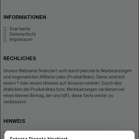
INFORMATIONEN
Startseite
Datenschutz
Impressum
RECHLICHES
Unsere Webseite finanziert sich durch platzierte Werbeanzeigen
und sogenannten Affiliate Links (Produktlinks). Diese sind mit
einem * oder einem Hinweis auf Amazon verlinkt. Durch das
Anklicken der Produktlinks bzw. Werbeanzeigen verdienen wir
einen kleinen Betrag, der uns hilft, diese Seite weiter zu
verbessern.
HINWEIS
* = Afilliate-Link (=Werbung)