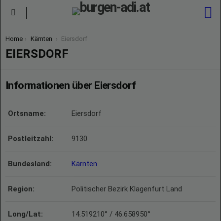
S
Menu
You are here:
Home
Kärnten
Eiersdorf
EIERSDORF
Informationen über Eiersdorf
Ortsname:
Eiersdorf
Postleitzahl:
9130
Bundesland:
Kärnten
Region:
Politischer Bezirk Klagenfurt Land
Long/Lat:
14.519210° / 46.658950°