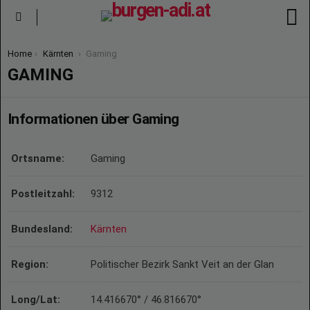
S
Menu
You are here:
Home
Kärnten
Gaming
GAMING
Informationen über Gaming
Ortsname:
Gaming
Postleitzahl:
9312
Bundesland:
Kärnten
Region:
Politischer Bezirk Sankt Veit an der Glan
Long/Lat:
14.416670° / 46.816670°