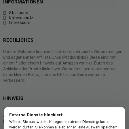
INFORMATIONEN
Startseite
Datenschutz
Impressum
RECHLICHES
Unsere Webseite finanziert sich durch platzierte Werbeanzeigen
und sogenannten Affiliate Links (Produktlinks). Diese sind mit
einem * oder einem Hinweis auf Amazon verlinkt. Durch das
Anklicken der Produktlinks bzw. Werbeanzeigen verdienen wir
einen kleinen Betrag, der uns hilft, diese Seite weiter zu
verbessern.
HINWEIS
* = Afilliate-Link (=Werbung)
Externe Dienste blockiert
Als Amazon-Partner verdient der Seitenbetreiber an qualifizierten
Käufen.
Wählen Sie aus, welche Kategorien externer Dienste geladen
werden dürfen. Sie können alle ablehnen, eine Auswahl speichern