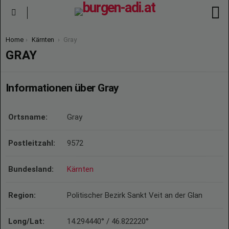
S
Menu
You are here:
Home
Kärnten
Gray
GRAY
Informationen über Gray
Ortsname:
Gray
Postleitzahl:
9572
Bundesland:
Kärnten
Region:
Politischer Bezirk Sankt Veit an der Glan
Long/Lat:
14.294440° / 46.822220°