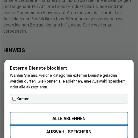
Unsere Webseite finanziert sich durch platzierte Werbeanzeigen
und sogenannten Affiliate Links (Produktlinks). Diese sind mit
einem * oder einem Hinweis auf Amazon verlinkt. Durch das
Anklicken der Produktlinks bzw. Werbeanzeigen verdienen wir
einen kleinen Betrag, der uns hilft, diese Seite weiter zu
verbessern.
HINWEIS
* = Afilliate-Link (=Werbung)
Externe Dienste blockiert
Als Amazon-Partner verdient der Seitenbetreiber an qualifizierten
Käufen.
Wählen Sie aus, welche Kategorien externer Dienste geladen
werden dürfen. Sie können alle ablehnen, eine Auswahl speichern
oder alle akzeptieren.
Hinweis zu Preisen und Verfügbarkeiten
Karten
Sofern Produktpreise und Verfügbarkeiten angezeigt werden,
entsprechen diese dem angegebenen Stand (Datum/Uhrzeit) und
können sich auf der verlinkten Seite jederzeit ändern. Für den Kauf
eines Produkts gelten die Angaben zu Preis und Verfügbarkeit, die
ALLE ABLEHNEN
zum Kaufzeitpunkt [auf der/den maßgeblichen Amazon-
Website(s)] angezeigt werden.
AUSWAHL SPEICHERN