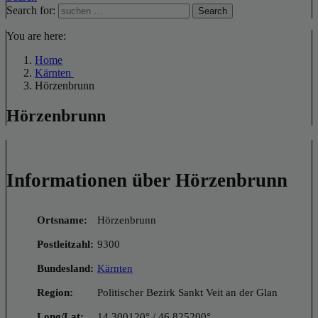
Search for:
Search
You are here:
Home
Kärnten
Hörzenbrunn
Hörzenbrunn
Informationen über Hörzenbrunn
Ortsname:
Hörzenbrunn
Postleitzahl:
9300
Bundesland:
Kärnten
Region:
Politischer Bezirk Sankt Veit an der Glan
Long/Lat:
14.300120° / 46.825200°