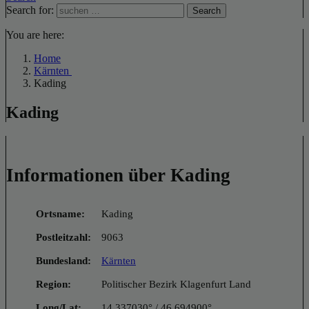
Search for:
Search
You are here:
Home
Kärnten
Kading
Kading
Informationen über Kading
Ortsname:
Kading
Postleitzahl:
9063
Bundesland:
Kärnten
Region:
Politischer Bezirk Klagenfurt Land
Long/Lat:
14.337030° / 46.694900°