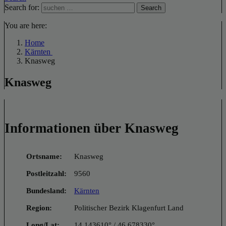
Search for:
Search
You are here:
Home
Kärnten
Knasweg
Knasweg
Informationen über Knasweg
Ortsname:
Knasweg
Postleitzahl:
9560
Bundesland:
Kärnten
Region:
Politischer Bezirk Klagenfurt Land
Long/Lat:
14.143610° / 46.678330°