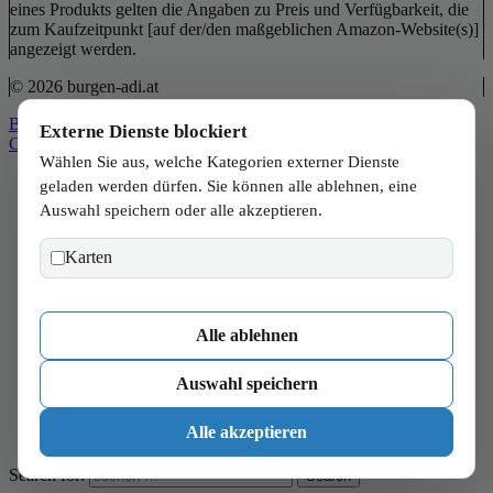
eines Produkts gelten die Angaben zu Preis und Verfügbarkeit, die
zum Kaufzeitpunkt [auf der/den maßgeblichen Amazon-Website(s)]
angezeigt werden.
© 2026 burgen-adi.at
Back to Top
Externe Dienste blockiert
Close
Wählen Sie aus, welche Kategorien externer Dienste
Start
geladen werden dürfen. Sie können alle ablehnen, eine
Wien
Auswahl speichern oder alle akzeptieren.
Niederösterreich
Burgenland
Karten
Steiermark
Kärnten
Salzburg
Oberösterreich
Alle ablehnen
Tirol
Vorarlberg
Auswahl speichern
Verbraucher
Wissen
Alle akzeptieren
Magazin
Search for:
Search