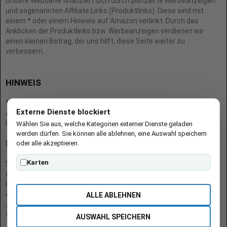
Unsere Webseite finanziert sich durch platzierte Werbeanzeigen
und sogenannten Affiliate Links (Produktlinks). Diese sind mit
einem * oder einem Hinweis auf Amazon verlinkt. Durch das
Anklicken der Produktlinks bzw. Werbeanzeigen verdienen wir
einen kleinen Betrag, der uns hilft, diese Seite weiter zu
verbessern.
HINWEIS
* = Afilliate-Link (=Werbung)
Externe Dienste blockiert
Als Amazon-Partner verdient der Seitenbetreiber an qualifizierten
Käufen.
Wählen Sie aus, welche Kategorien externer Dienste geladen
werden dürfen. Sie können alle ablehnen, eine Auswahl speichern
oder alle akzeptieren.
Hinweis zu Preisen und Verfügbarkeiten
Karten
Sofern Produktpreise und Verfügbarkeiten angezeigt werden,
entsprechen diese dem angegebenen Stand (Datum/Uhrzeit) und
können sich auf der verlinkten Seite jederzeit ändern. Für den Kauf
eines Produkts gelten die Angaben zu Preis und Verfügbarkeit, die
ALLE ABLEHNEN
zum Kaufzeitpunkt [auf der/den maßgeblichen Amazon-
Website(s)] angezeigt werden.
AUSWAHL SPEICHERN