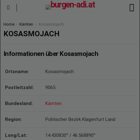
S
Menu
You are here:
Home
Kärnten
Kosasmojach
KOSASMOJACH
Informationen über Kosasmojach
Ortsname:
Kosasmojach
Postleitzahl:
9065
Bundesland:
Kärnten
Region:
Politischer Bezirk Klagenfurt Land
Long/Lat:
14.430830° / 46.568890°