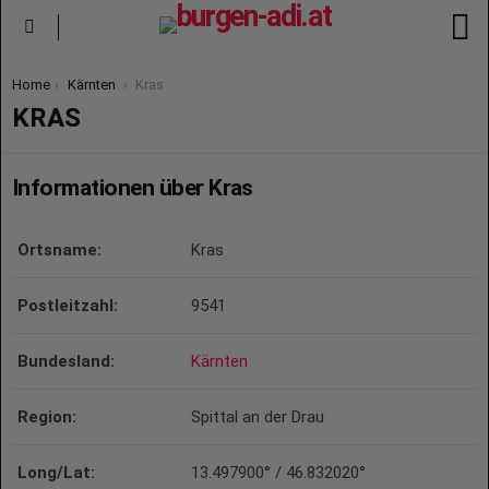
S
Menu
You are here:
Home
Kärnten
Kras
KRAS
Informationen über Kras
Ortsname:
Kras
Postleitzahl:
9541
Bundesland:
Kärnten
Region:
Spittal an der Drau
Long/Lat:
13.497900° / 46.832020°