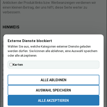
Anklicken der Produktlinks bzw. Werbeanzeigen verdienen wir
einen kleinen Betrag, der uns hilft, diese Seite weiter zu
verbessern.
HINWEIS
* = Afilliate-Link (=Werbung)
Externe Dienste blockiert
Als Amazon-Partner verdient der Seitenbetreiber an qualifizierten
Käufen.
Wählen Sie aus, welche Kategorien externer Dienste geladen
werden dürfen. Sie können alle ablehnen, eine Auswahl speichern
oder alle akzeptieren.
Hinweis zu Preisen und Verfügbarkeiten
Karten
Sofern Produktpreise und Verfügbarkeiten angezeigt werden,
entsprechen diese dem angegebenen Stand (Datum/Uhrzeit) und
können sich auf der verlinkten Seite jederzeit ändern. Für den Kauf
eines Produkts gelten die Angaben zu Preis und Verfügbarkeit, die
ALLE ABLEHNEN
zum Kaufzeitpunkt [auf der/den maßgeblichen Amazon-
Website(s)] angezeigt werden.
AUSWAHL SPEICHERN
ALLE AKZEPTIEREN