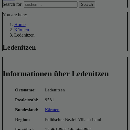
Search for:
Search
You are here:
Home
Kärnten
Ledenitzen
Ledenitzen
Informationen über Ledenitzen
Ortsname:
Ledenitzen
Postleitzahl:
9581
Bundesland:
Kärnten
Region:
Politischer Bezirk Villach Land
Long/Lat:
13.961390° / 46.566390°