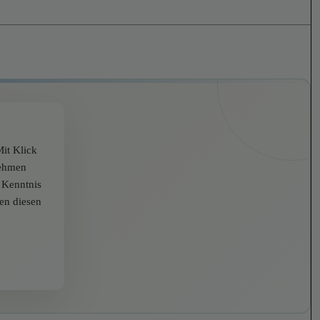
it Klick
nehmen
r Kenntnis
zen diesen