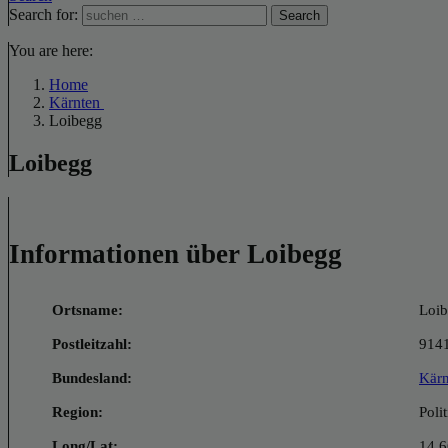
Search for:
Search
You are here:
Home
Kärnten
Loibegg
Loibegg
Informationen über Loibegg
Ortsname:
Loi
Postleitzahl:
914
Bundesland:
Kärn
Region:
Poli
Long/Lat:
14.6