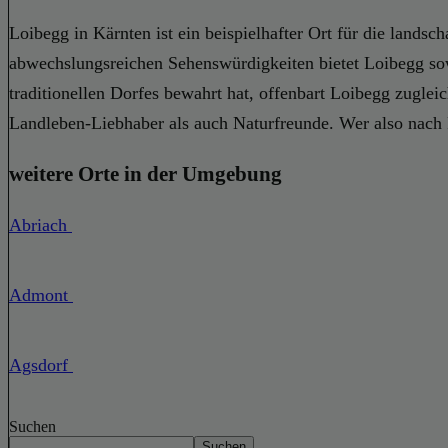
Loibegg in Kärnten ist ein beispielhafter Ort für die landsc
abwechslungsreichen Sehenswürdigkeiten bietet Loibegg so
traditionellen Dorfes bewahrt hat, offenbart Loibegg zuglei
Landleben-Liebhaber als auch Naturfreunde. Wer also nach 
weitere Orte in der Umgebung
Abriach
Admont
Agsdorf
Suchen
Suchen