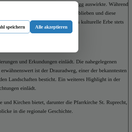
uf die kleineren Gemeinden wie Loibegg auswirkte. Während
prüngen als bäuerliches Dorf treu geblieben und diese
 für modernen Fortschritt, wobei das kulturelle Erbe stets
hl speichern
Alle akzeptieren
derungen und Erkundungen einlädt. Die nahegelegenen
 erwähnenswert ist der Drauradweg, einer der bekanntesten
en Landschaften besticht. Ein weiteres Highlight in der
htungen einlädt.
e und Kirchen bietet, darunter die Pfarrkirche St. Ruprecht,
blicke in die regionale Geschichte.