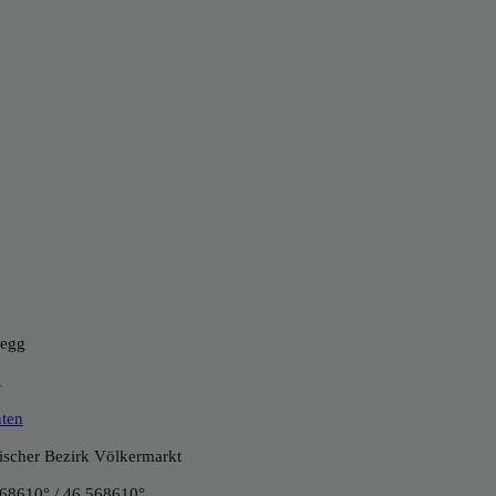
begg
1
ten
tischer Bezirk Völkermarkt
68610° / 46.568610°