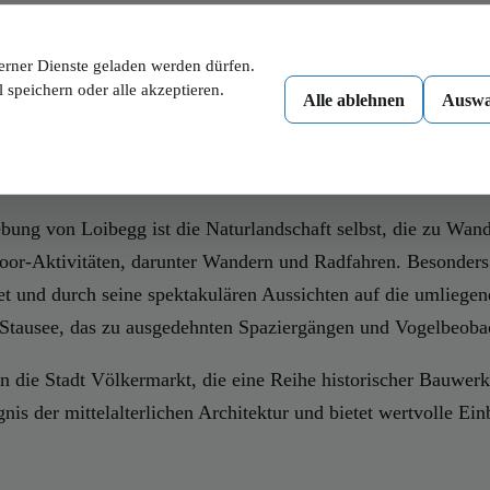
iger Verbundpunkt und kulturelles Zentrum, was sich auch a
nd handwerklichen Siedlungen geprägt. Loibegg hat seinen Urs
erner Dienste geladen werden dürfen.
bt Loibegg nicht im Vergangenen verhaftet und zeigt sich offen
 speichern oder alle akzeptieren.
Alle ablehnen
Auswa
ung von Loibegg ist die Naturlandschaft selbst, die zu Wan
door-Aktivitäten, darunter Wandern und Radfahren. Besonders
et und durch seine spektakulären Aussichten auf die umliegend
 Stausee, das zu ausgedehnten Spaziergängen und Vogelbeobac
in die Stadt Völkermarkt, die eine Reihe historischer Bauwerk
is der mittelalterlichen Architektur und bietet wertvolle Ein