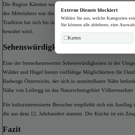
Die Region Kärnten war im Laufe der Geschichte ein wicht
Externe Dienste blockiert
des Mittelalters war die Region von landwirtschaftlichen u
Wählen Sie aus, welche Kategorien ext
Tradition hat sich bis in die Neuzeit erhalten. Dennoch blei
Sie können alle ablehnen, eine Auswahl
bewahrt wird.
Karten
Sehenswürdigkeiten
Eine der bemerkenswerten Sehenswürdigkeiten in der Umgeb
Wälder und Hügel bieten vielfältige Möglichkeiten für Out
Radwege Österreichs, der sich in unmittelbarer Nähe befind
Nähe von Loibegg ist das Naturschutzgebiet Völkermarkter
Für kulturinteressierte Besucher empfiehlt sich ein Ausflug 
die aus dem 12. Jahrhundert stammt. Die Kirche ist ein Zeugn
Fazit