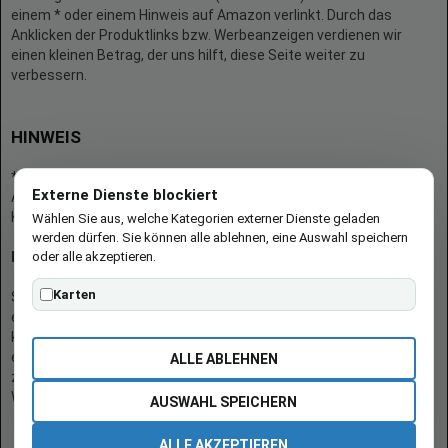
einem * oder einem Hinweis auf Amazon verlinkt. Durch das
Anklicken der Produktlinks bzw. Werbeanzeigen verdienen wir
einen kleinen Betrag, der uns hilft, diese Seite weiter zu
verbessern.
HINWEIS
* = Afilliate-Link (=Werbung)
Externe Dienste blockiert
Als Amazon-Partner verdient der Seitenbetreiber an qualifizierten
Käufen.
Wählen Sie aus, welche Kategorien externer Dienste geladen
werden dürfen. Sie können alle ablehnen, eine Auswahl speichern
oder alle akzeptieren.
Hinweis zu Preisen und Verfügbarkeiten
Karten
Sofern Produktpreise und Verfügbarkeiten angezeigt werden,
entsprechen diese dem angegebenen Stand (Datum/Uhrzeit) und
können sich auf der verlinkten Seite jederzeit ändern. Für den Kauf
eines Produkts gelten die Angaben zu Preis und Verfügbarkeit, die
ALLE ABLEHNEN
zum Kaufzeitpunkt [auf der/den maßgeblichen Amazon-
Website(s)] angezeigt werden.
AUSWAHL SPEICHERN
ALLE AKZEPTIEREN