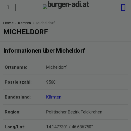
S
Menu
You are here:
Home
Kärnten
Micheldorf
MICHELDORF
Informationen über Micheldorf
Ortsname:
Micheldorf
Postleitzahl:
9560
Bundesland:
Kärnten
Region:
Politischer Bezirk Feldkirchen
Long/Lat:
14.147730° / 46.686750°