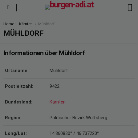
S
Menu
You are here:
Home
Kärnten
Mühldorf
MÜHLDORF
Informationen über Mühldorf
Ortsname:
Mühldorf
Postleitzahl:
9422
Bundesland:
Kärnten
Region:
Politischer Bezirk Wolfsberg
Long/Lat:
14.860830° / 46.737220°