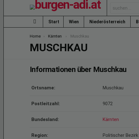
Search
for:
Start
Wien
Niederösterreich
B
Menu
You are here:
Home
Kärnten
Muschkau
MUSCHKAU
Informationen über Muschkau
Ortsname:
Muschkau
Postleitzahl:
9072
Bundesland:
Kärnten
Region:
Politischer Bezir