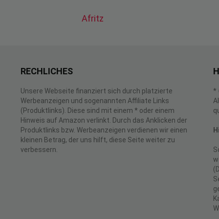
Afritz
RECHLICHES
H
Unsere Webseite finanziert sich durch platzierte
*
Werbeanzeigen und sogenannten Affiliate Links
A
(Produktlinks). Diese sind mit einem * oder einem
q
Hinweis auf Amazon verlinkt. Durch das Anklicken der
Produktlinks bzw. Werbeanzeigen verdienen wir einen
H
kleinen Betrag, der uns hilft, diese Seite weiter zu
verbessern.
S
w
(
S
g
K
W