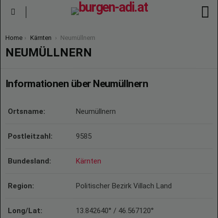
S
Menu
You are here:
Home
Kärnten
Neumüllnern
NEUMÜLLNERN
Informationen über Neumüllnern
Ortsname:
Neumüllnern
Postleitzahl:
9585
Bundesland:
Kärnten
Region:
Politischer Bezirk Villach Land
Long/Lat:
13.842640° / 46.567120°