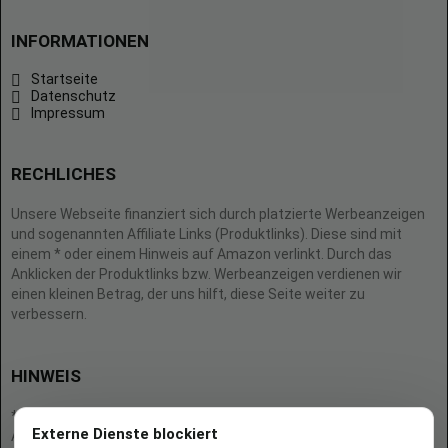
INFORMATIONEN
Startseite
Datenschutz
Impressum
RECHLICHES
Unsere Webseite finanziert sich durch platzierte Werbeanzeigen
und sogenannten Affiliate Links (Produktlinks). Diese sind mit
einem * oder einem Hinweis auf Amazon verlinkt. Durch das
Anklicken der Produktlinks bzw. Werbeanzeigen verdienen wir
einen kleinen Betrag, der uns hilft, diese Seite weiter zu
verbessern.
HINWEIS
* = Afilliate-Link (=Werbung)
Externe Dienste blockiert
Als Amazon-Partner verdient der Seitenbetreiber an qualifizierten