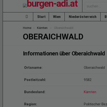
Search
for:
Start
Wien
Niederösterreich
B
Menu
You are here:
Home
Kärnten
Oberaichwald
OBERAICHWALD
Informationen über Oberaichwald
Ortsname:
Oberaichwald
Postleitzahl:
9582
Bundesland:
Kärnten
Region:
Politischer Bez