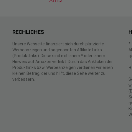
Afritz
RECHLICHES
H
Unsere Webseite finanziert sich durch platzierte
*
Werbeanzeigen und sogenannten Affiliate Links
A
(Produktlinks). Diese sind mit einem * oder einem
q
Hinweis auf Amazon verlinkt. Durch das Anklicken der
Produktlinks bzw. Werbeanzeigen verdienen wir einen
H
kleinen Betrag, der uns hilft, diese Seite weiter zu
verbessern.
S
w
(
S
g
K
W