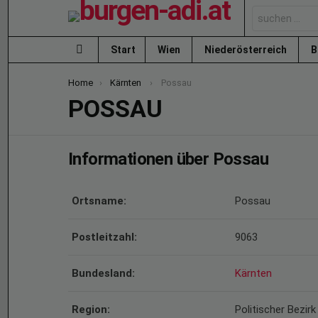
Search
for:
Start
Wien
Niederösterreich
B
Menu
You are here:
Home
Kärnten
Possau
POSSAU
Informationen über Possau
Ortsname:
Possau
Postleitzahl:
9063
Bundesland:
Kärnten
Region:
Politischer Bezir