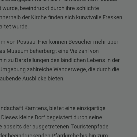
ut wurde, beeindruckt durch ihre schlichte
nnerhalb der Kirche finden sich kunstvolle Fresken
taltet wurde.
eum von Possau. Hier können Besucher mehr über
 Das Museum beherbergt eine Vielzahl von
hin zu Darstellungen des ländlichen Lebens in der
e Umgebung zahlreiche Wanderwege, die durch die
aubende Ausblicke bieten.
ndschaft Kärntens, bietet eine einzigartige
Dieses kleine Dorf begeistert durch seine
ie abseits der ausgetretenen Touristenpfade
der beeindruckenden Pfarrkirche bis hin zum