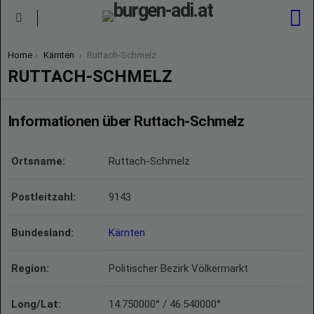
S
Menu
You are here:
Home
Kärnten
Ruttach-Schmelz
RUTTACH-SCHMELZ
Informationen über Ruttach-Schmelz
Ortsname:
Ruttach-Schmelz
Postleitzahl:
9143
Bundesland:
Kärnten
Region:
Politischer Bezirk Völkermarkt
Long/Lat:
14.750000° / 46.540000°