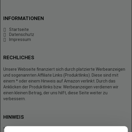
INFORMATIONEN
Startseite
Datenschutz
Impressum
RECHLICHES
Unsere Webseite finanziert sich durch platzierte Werbeanzeigen
und sogenannten Affiliate Links (Produktlinks). Diese sind mit
einem * oder einem Hinweis auf Amazon verlinkt. Durch das
Anklicken der Produktlinks bzw. Werbeanzeigen verdienen wir
einen kleinen Betrag, der uns hilft, diese Seite weiter zu
verbessern.
HINWEIS
* = Afilliate-Link (=Werbung)