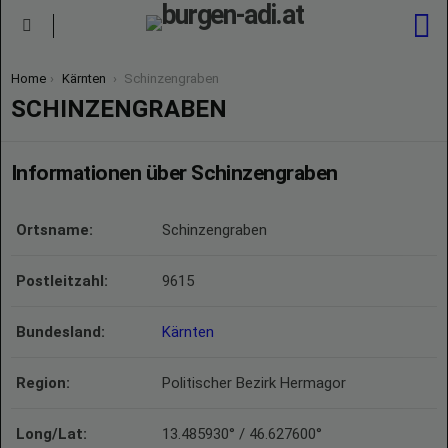
S
Menu
You are here:
Home
Kärnten
Schinzengraben
SCHINZENGRABEN
Informationen über Schinzengraben
Ortsname:
Schinzengraben
Postleitzahl:
9615
Bundesland:
Kärnten
Region:
Politischer Bezirk Hermagor
Long/Lat:
13.485930° / 46.627600°