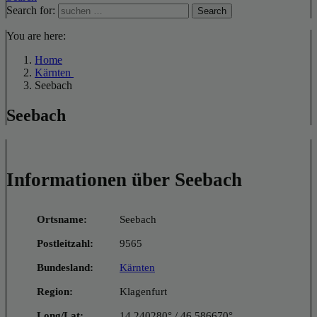
Search for:
Search
You are here:
Home
Kärnten
Seebach
Seebach
Informationen über Seebach
Ortsname:
Seebach
Postleitzahl:
9565
Bundesland:
Kärnten
Region:
Klagenfurt
Long/Lat:
14.240280° / 46.586670°