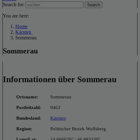
Search for:
Search
You are here:
Home
Kärnten
Sommerau
Sommerau
Informationen über Sommerau
Ortsname:
Sommerau
Postleitzahl:
9463
Bundesland:
Kärnten
Region:
Politischer Bezirk Wolfsberg
Long/Lat:
14.666670° / 46.983330°