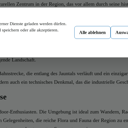
lturellen Zentrum in der Region, das vor allem durch seine h
otischer Architektur, die im 15. Jahrhundert errichtet wurde.
erner Dienste geladen werden dürfen.
tal
 speichern oder alle akzeptieren.
Alle ablehnen
Auswa
tal gehört das Schloss Stein, das auf einem Hügel über dem 
e der Region und ist ein beliebter Anziehungspunkt für Touris
gende Landschaft.
Bahnstrecke, die entlang des Jauntals verläuft und ein einzigar
ern auch ein technisches Denkmal, das die industrielle Gesch
se
Outdoor-Enthusiasten. Die Umgebung ist ideal zum Wandern, R
Gelegenheiten, die reiche Flora und Fauna der Region zu en