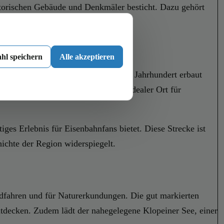
istorischen Gebäude und Denkmäler besticht. Dazu gehört
hl speichern
Alle akzeptieren
Ort thront. Das Schloss, das im 16. Jahrhundert erbaut
ten. Zudem ist der Schlosspark ein idealer Ort für
tiges Erlebnis für Eisenbahnfans bietet. Diese Strecke ist
ichte der Region widerspiegelt.
adfahren und für Naturerkundungen. Die gut markierten
tdecken. Zudem lädt der nahegelegene Klopeiner See, einer