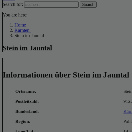
Search for:
Search
You are here:
Home
Kärnten
Stein im Jauntal
Stein im Jauntal
Informationen über Stein im Jauntal
Ortsname:
Stei
Postleitzahl:
912
Bundesland:
Kärn
Region:
Poli
Long/Lat:
14.5