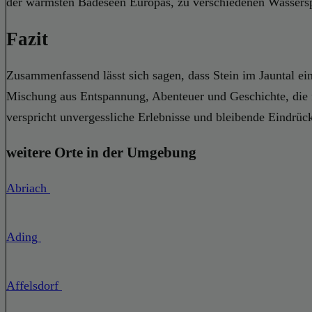
der wärmsten Badeseen Europas, zu verschiedenen Wassersp
Fazit
Zusammenfassend lässt sich sagen, dass Stein im Jauntal eine 
Mischung aus Entspannung, Abenteuer und Geschichte, die fü
verspricht unvergessliche Erlebnisse und bleibende Eindrüc
weitere Orte in der Umgebung
Abriach
Ading
Affelsdorf