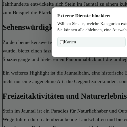
Jahrhunderte entwickelte sich Stein im Jauntal zu einem ku
zum Beispiel die Pfarrkirche, ein beeindruckendes Beispiel g
Externe Dienste blockiert
Wählen Sie aus, welche Kategorien ext
Sehenswürdigkeiten in Stein im Jaun
Sie können alle ablehnen, eine Auswahl
Zu den bemerkenswerten Sehenswürdigkeiten in Stein im Jaun
Karten
wurde, bietet einen faszinierenden Einblick in die Geschicht
Spaziergänge und bietet einen Panoramablick auf die umlie
Ein weiteres Highlight ist die Jauntalbahn, eine historische 
nicht nur eine angenehme Art, die Gegend zu erkunden, sond
Freizeitaktivitäten und Naturerlebnis
Stein im Jauntal ist ein Paradies für Naturliebhaber und 
Wege führen durch atemberaubende Landschaften und bieten 