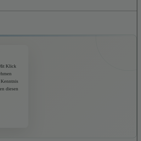
it Klick
nehmen
r Kenntnis
zen diesen