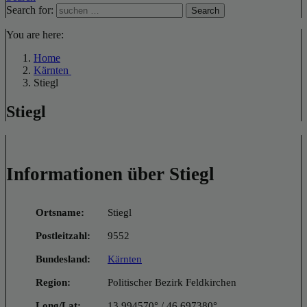
Search for:
Search
You are here:
Home
Kärnten
Stiegl
Stiegl
Informationen über Stiegl
Ortsname:
Stiegl
Postleitzahl:
9552
Bundesland:
Kärnten
Region:
Politischer Bezirk Feldkirchen
Long/Lat:
13.994570° / 46.697380°