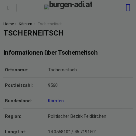
S
Menu
You are here:
Home
Kärnten
Tscherneitsch
TSCHERNEITSCH
Informationen über Tscherneitsch
Ortsname:
Tscherneitsch
Postleitzahl:
9560
Bundesland:
Kärnten
Region:
Politischer Bezirk Feldkirchen
Long/Lat:
14.055810° / 46.719150°