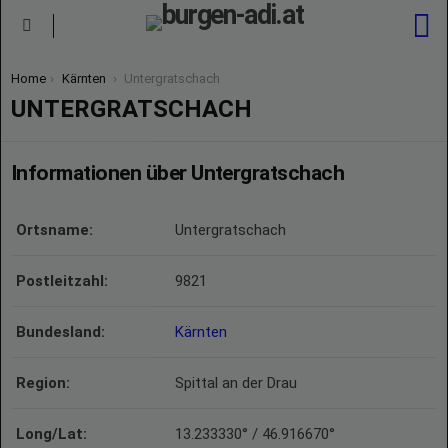
S
Menu
You are here:
Home
Kärnten
Untergratschach
UNTERGRATSCHACH
Informationen über Untergratschach
Ortsname:
Untergratschach
Postleitzahl:
9821
Bundesland:
Kärnten
Region:
Spittal an der Drau
Long/Lat:
13.233330° / 46.916670°