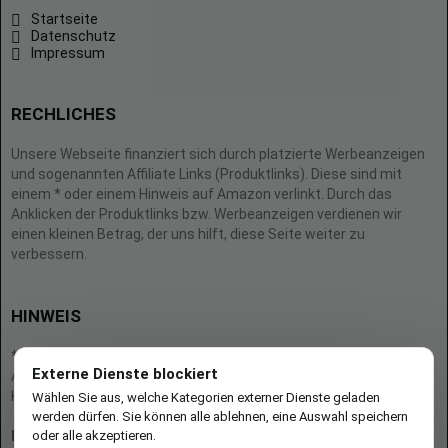
Startseite
Datenschutz
Impressum
RECHLICHES
Unsere Webseite finanziert sich durch platzierte Werbeanzeigen
und sogenannten Affiliate Links (Produktlinks). Diese sind mit
einem * oder einem Hinweis auf Amazon verlinkt. Durch das
Anklicken der Produktlinks bzw. Werbeanzeigen verdienen wir
einen kleinen Betrag, der uns hilft, diese Seite weiter zu
verbessern.
HINWEIS
* = Afilliate-Link (=Werbung)
Externe Dienste blockiert
Als Amazon-Partner verdient der Seitenbetreiber an qualifizierten
Käufen.
Wählen Sie aus, welche Kategorien externer Dienste geladen
werden dürfen. Sie können alle ablehnen, eine Auswahl speichern
oder alle akzeptieren.
Hinweis zu Preisen und Verfügbarkeiten