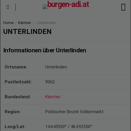
S
Menu
You are here:
Home
Kärnten
Unterlinden
UNTERLINDEN
Informationen über Unterlinden
Ortsname:
Unterlinden
Postleitzahl:
9062
Bundesland:
Kärnten
Region:
Politischer Bezirk Völkermarkt
Long/Lat:
14.645930° / 46.692550°