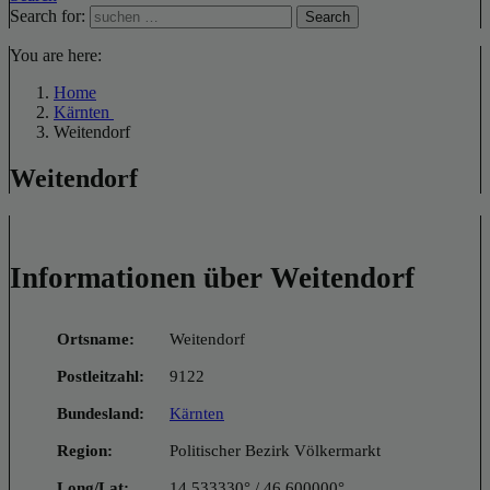
Search for:
Search
You are here:
Home
Kärnten
Weitendorf
Weitendorf
Informationen über Weitendorf
Ortsname:
Weitendorf
Postleitzahl:
9122
Bundesland:
Kärnten
Region:
Politischer Bezirk Völkermarkt
Long/Lat:
14.533330° / 46.600000°