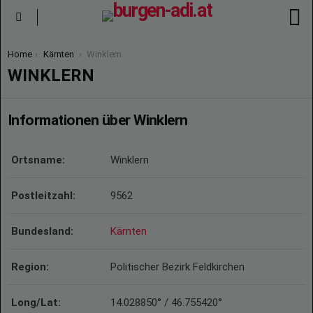
S
Menu
You are here:
Home
Kärnten
Winklern
WINKLERN
Informationen über Winklern
Ortsname:
Winklern
Postleitzahl:
9562
Bundesland:
Kärnten
Region:
Politischer Bezirk Feldkirchen
Long/Lat:
14.028850° / 46.755420°