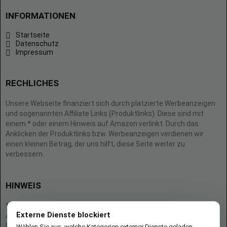
INFORMATIONEN
Startseite
Datenschutz
Impressum
RECHLICHES
Unsere Webseite finanziert sich durch platzierte Werbeanzeigen
und sogenannten Affiliate Links (Produktlinks). Diese sind mit
einem * oder einem Hinweis auf Amazon verlinkt. Durch das
Anklicken der Produktlinks bzw. Werbeanzeigen verdienen wir
einen kleinen Betrag, der uns hilft, diese Seite weiter zu
verbessern.
HINWEIS
* = Afilliate-Link (=Werbung)
Externe Dienste blockiert
Als Amazon-Partner verdient der Seitenbetreiber an qualifizierten
Käufen.
Wählen Sie aus, welche Kategorien externer Dienste geladen