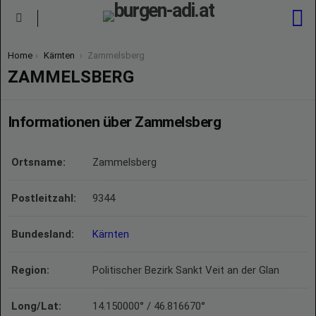
S
Menu
You are here:
Home
Kärnten
Zammelsberg
ZAMMELSBERG
Informationen über Zammelsberg
Ortsname:
Zammelsberg
Postleitzahl:
9344
Bundesland:
Kärnten
Region:
Politischer Bezirk Sankt Veit an der Glan
Long/Lat:
14.150000° / 46.816670°