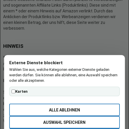
und sogenannten Affiliate Links (Produktlinks). Diese sind mit
einem * oder einem Hinweis auf Amazon verlinkt. Durch das
Anklicken der Produktlinks bzw. Werbeanzeigen verdienen wir
einen kleinen Betrag, der uns hilft, diese Seite weiter zu
verbessern.
HINWEIS
* = Afilliate-Link (=Werbung)
Externe Dienste blockiert
Als Amazon-Partner verdient der Seitenbetreiber an qualifizierten
Käufen.
Wählen Sie aus, welche Kategorien externer Dienste geladen
werden dürfen. Sie können alle ablehnen, eine Auswahl speichern
oder alle akzeptieren.
Hinweis zu Preisen und Verfügbarkeiten
Karten
Sofern Produktpreise und Verfügbarkeiten angezeigt werden,
entsprechen diese dem angegebenen Stand (Datum/Uhrzeit) und
können sich auf der verlinkten Seite jederzeit ändern. Für den Kauf
eines Produkts gelten die Angaben zu Preis und Verfügbarkeit, die
ALLE ABLEHNEN
zum Kaufzeitpunkt [auf der/den maßgeblichen Amazon-
Website(s)] angezeigt werden.
AUSWAHL SPEICHERN