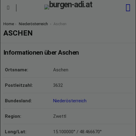
S
Menu
You are here:
Home
Niederösterreich
Aschen
ASCHEN
Informationen über Aschen
Ortsname:
Aschen
Postleitzahl:
3632
Bundesland:
Niederösterreich
Region:
Zwettl
Long/Lat:
15.100000° / 48.466670°