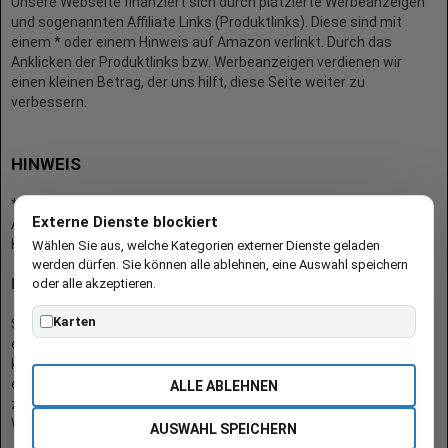
Unsere Webseite finanziert sich durch platzierte Werbeanzeigen
und sogenannten Affiliate Links (Produktlinks). Diese sind mit
einem * oder einem Hinweis auf Amazon verlinkt. Durch das
Anklicken der Produktlinks bzw. Werbeanzeigen verdienen wir
einen kleinen Betrag, der uns hilft, diese Seite weiter zu
verbessern.
HINWEIS
* = Afilliate-Link (=Werbung)
Externe Dienste blockiert
Als Amazon-Partner verdient der Seitenbetreiber an qualifizierten
Käufen.
Wählen Sie aus, welche Kategorien externer Dienste geladen
werden dürfen. Sie können alle ablehnen, eine Auswahl speichern
oder alle akzeptieren.
Hinweis zu Preisen und Verfügbarkeiten
Karten
Sofern Produktpreise und Verfügbarkeiten angezeigt werden,
entsprechen diese dem angegebenen Stand (Datum/Uhrzeit) und
können sich auf der verlinkten Seite jederzeit ändern. Für den Kauf
eines Produkts gelten die Angaben zu Preis und Verfügbarkeit, die
ALLE ABLEHNEN
zum Kaufzeitpunkt [auf der/den maßgeblichen Amazon-
Website(s)] angezeigt werden.
AUSWAHL SPEICHERN