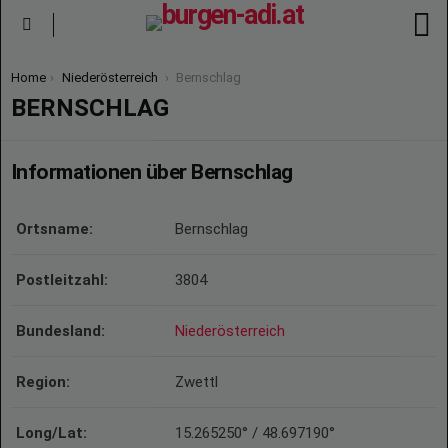
S
Menu
You are here:
Home
Niederösterreich
Bernschlag
BERNSCHLAG
Informationen über Bernschlag
Ortsname:
Bernschlag
Postleitzahl:
3804
Bundesland:
Niederösterreich
Region:
Zwettl
Long/Lat:
15.265250° / 48.697190°