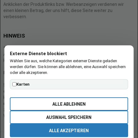
Anklicken der Produktlinks bzw. Werbeanzeigen verdienen wir
einen kleinen Betrag, der uns hilft, diese Seite weiter zu
verbessern.
HINWEIS
* = Afilliate-Link (=Werbung)
Externe Dienste blockiert
Als Amazon-Partner verdient der Seitenbetreiber an qualifizierten
Käufen.
Wählen Sie aus, welche Kategorien externer Dienste geladen
werden dürfen. Sie können alle ablehnen, eine Auswahl speichern
oder alle akzeptieren.
Hinweis zu Preisen und Verfügbarkeiten
Karten
Sofern Produktpreise und Verfügbarkeiten angezeigt werden,
entsprechen diese dem angegebenen Stand (Datum/Uhrzeit) und
können sich auf der verlinkten Seite jederzeit ändern. Für den Kauf
eines Produkts gelten die Angaben zu Preis und Verfügbarkeit, die
ALLE ABLEHNEN
zum Kaufzeitpunkt [auf der/den maßgeblichen Amazon-
Website(s)] angezeigt werden.
AUSWAHL SPEICHERN
ALLE AKZEPTIEREN