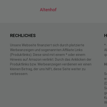
Altenhof
RECHLICHES
H
Unsere Webseite finanziert sich durch platzierte
*
Werbeanzeigen und sogenannten Affiliate Links
A
(Produktlinks). Diese sind mit einem * oder einem
q
Hinweis auf Amazon verlinkt. Durch das Anklicken der
Produktlinks bzw. Werbeanzeigen verdienen wir einen
H
kleinen Betrag, der uns hilft, diese Seite weiter zu
verbessern.
S
w
(
S
g
K
W