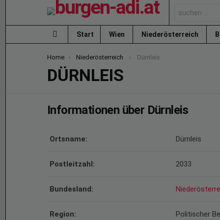
Search
for:
Start
Wien
Niederösterreich
B
Menu
You are here:
Home
Niederösterreich
Dürnleis
DÜRNLEIS
Informationen über Dürnleis
Ortsname:
Dürnleis
Postleitzahl:
2033
Bundesland:
Niederösterre
Region:
Politischer B