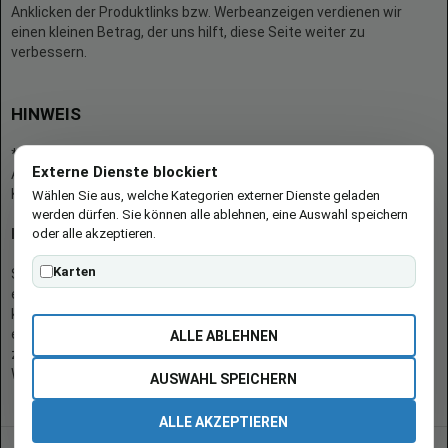
Anklicken der Produktlinks bzw. Werbeanzeigen verdienen wir
einen kleinen Betrag, der uns hilft, diese Seite weiter zu
verbessern.
HINWEIS
* = Afilliate-Link (=Werbung)
Externe Dienste blockiert
Als Amazon-Partner verdient der Seitenbetreiber an qualifizierten
Käufen.
Wählen Sie aus, welche Kategorien externer Dienste geladen
werden dürfen. Sie können alle ablehnen, eine Auswahl speichern
oder alle akzeptieren.
Hinweis zu Preisen und Verfügbarkeiten
Karten
Sofern Produktpreise und Verfügbarkeiten angezeigt werden,
entsprechen diese dem angegebenen Stand (Datum/Uhrzeit) und
können sich auf der verlinkten Seite jederzeit ändern. Für den Kauf
eines Produkts gelten die Angaben zu Preis und Verfügbarkeit, die
ALLE ABLEHNEN
zum Kaufzeitpunkt [auf der/den maßgeblichen Amazon-
Website(s)] angezeigt werden.
AUSWAHL SPEICHERN
ALLE AKZEPTIEREN