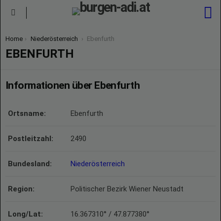
S
Menu
You are here:
Home
Niederösterreich
Ebenfurth
EBENFURTH
Informationen über Ebenfurth
Ortsname:
Ebenfurth
Postleitzahl:
2490
Bundesland:
Niederösterreich
Region:
Politischer Bezirk Wiener Neustadt
Long/Lat:
16.367310° / 47.877380°