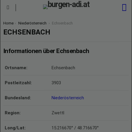
S
Menu
You are here:
Home
Niederösterreich
Echsenbach
ECHSENBACH
Informationen über Echsenbach
Ortsname:
Echsenbach
Postleitzahl:
3903
Bundesland:
Niederösterreich
Region:
Zwettl
Long/Lat:
15.216670° / 48.716670°