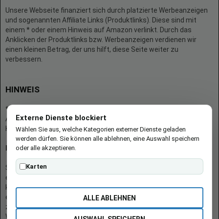
Unsere Webseite finanziert sich durch platzierte Werbeanzeigen
und sogenannten Affiliate Links (Produktlinks). Diese sind mit
einem * oder einem Hinweis auf Amazon verlinkt. Durch das
Anklicken der Produktlinks bzw. Werbeanzeigen verdienen wir
einen kleinen Betrag, der uns hilft, diese Seite weiter zu
verbessern.
HINWEIS
* = Afilliate-Link (=Werbung)
Externe Dienste blockiert
Als Amazon-Partner verdient der Seitenbetreiber an qualifizierten
Käufen.
Wählen Sie aus, welche Kategorien externer Dienste geladen
werden dürfen. Sie können alle ablehnen, eine Auswahl speichern
oder alle akzeptieren.
Hinweis zu Preisen und Verfügbarkeiten
Karten
Sofern Produktpreise und Verfügbarkeiten angezeigt werden,
entsprechen diese dem angegebenen Stand (Datum/Uhrzeit) und
können sich auf der verlinkten Seite jederzeit ändern. Für den Kauf
eines Produkts gelten die Angaben zu Preis und Verfügbarkeit, die
ALLE ABLEHNEN
zum Kaufzeitpunkt [auf der/den maßgeblichen Amazon-
Website(s)] angezeigt werden.
AUSWAHL SPEICHERN