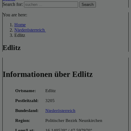
Search for:
Search
You are here:
Home
Niederösterreich
Edlitz
Edlitz
Informationen über Edlitz
Ortsname:
Edlitz
Postleitzahl:
3205
Bundesland:
Niederösterreich
Region:
Politischer Bezirk Neunkirchen
Long/Lat:
16.140520° / 47.597970°