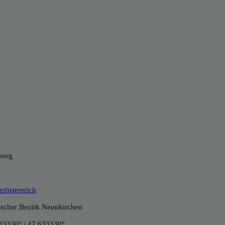
berg
6
erösterreich
tischer Bezirk Neunkirchen
83330° / 47.633330°