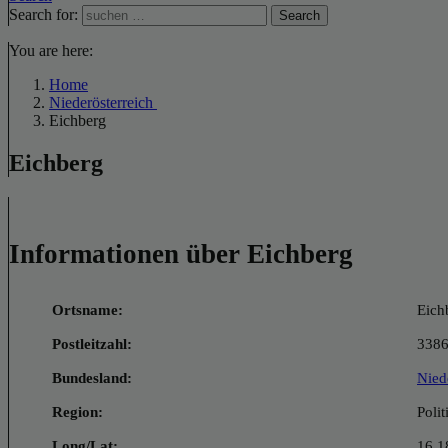
Search for:
Search
You are here:
Home
Niederösterreich
Eichberg
Eichberg
Informationen über Eichberg
Ortsname:
Eich
Postleitzahl:
338
Bundesland:
Nied
Region:
Poli
Long/Lat:
16.1