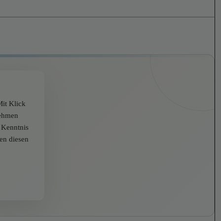
it Klick
nehmen
r Kenntnis
zen diesen