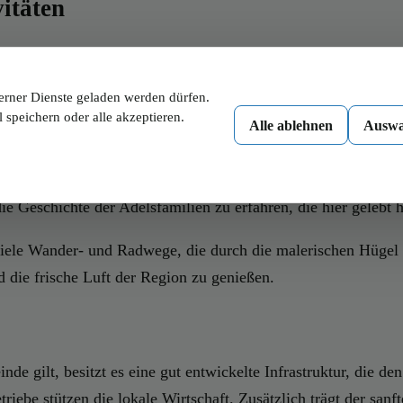
itäten
Zeugnis seiner reichen Kultur und Historie sind. Eine der bed
Mit ihrem markanten Turm und den kunstvoll gestalteten Innen
erner Dienste geladen werden dürfen.
 speichern oder alle akzeptieren.
Alle ablehnen
Auswa
inem Hügel vor den Toren des Ortes thront. Das Schloss biete
okratische Vergangenheit der Region. Führungen durch das Sc
e Geschichte der Adelsfamilien zu erfahren, die hier gelebt 
iele Wander- und Radwege, die durch die malerischen Hügel 
 die frische Luft der Region zu genießen.
de gilt, besitzt es eine gut entwickelte Infrastruktur, die d
riebe stützen die lokale Wirtschaft. Zusätzlich trägt der sanft