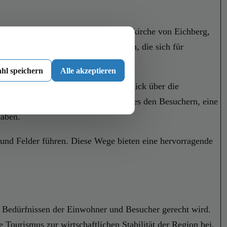
eutendsten Attraktionen ist die Pfarrkirche von Eichberg,
räumen zieht die Kirche Besucher an, die sich für
hl speichern
Alle akzeptieren
t nicht nur einen atemberaubenden Blick über die
hloss und seine Gärten ermöglichen es den Besuchern, eine
haben.
und Felder führen. Diese Wege bieten eine hervorragende
en Bedürfnissen der Einwohner und Besucher gerecht wird.
e Tourismus zur wirtschaftlichen Stabilität der Region bei,