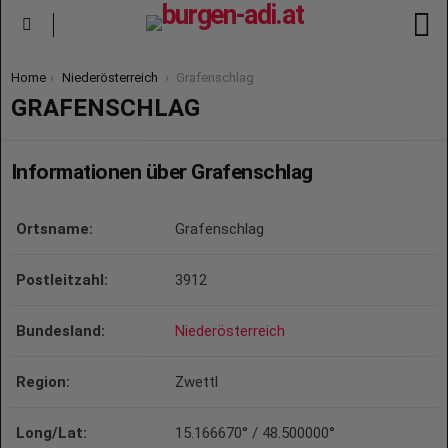
S
Menu
You are here:
Home
Niederösterreich
Grafenschlag
GRAFENSCHLAG
Informationen über Grafenschlag
Ortsname:
Grafenschlag
Postleitzahl:
3912
Bundesland:
Niederösterreich
Region:
Zwettl
Long/Lat:
15.166670° / 48.500000°