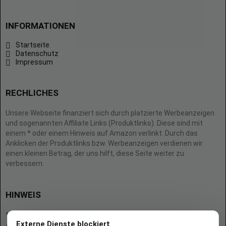
INFORMATIONEN
Startseite
Datenschutz
Impressum
RECHLICHES
Unsere Webseite finanziert sich durch platzierte Werbeanzeigen
und sogenannten Affiliate Links (Produktlinks). Diese sind mit
einem * oder einem Hinweis auf Amazon verlinkt. Durch das
Anklicken der Produktlinks bzw. Werbeanzeigen verdienen wir
einen kleinen Betrag, der uns hilft, diese Seite weiter zu
verbessern.
HINWEIS
* = Afilliate-Link (=Werbung)
Externe Dienste blockiert
Als Amazon-Partner verdient der Seitenbetreiber an qualifizierten