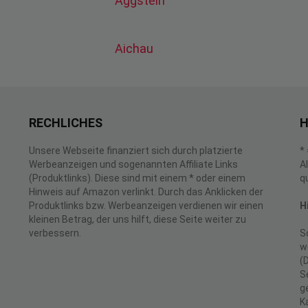
Aggstein
Aichau
RECHLICHES
H
Unsere Webseite finanziert sich durch platzierte
*
Werbeanzeigen und sogenannten Affiliate Links
A
(Produktlinks). Diese sind mit einem * oder einem
q
Hinweis auf Amazon verlinkt. Durch das Anklicken der
Produktlinks bzw. Werbeanzeigen verdienen wir einen
H
kleinen Betrag, der uns hilft, diese Seite weiter zu
verbessern.
S
w
(
S
g
K