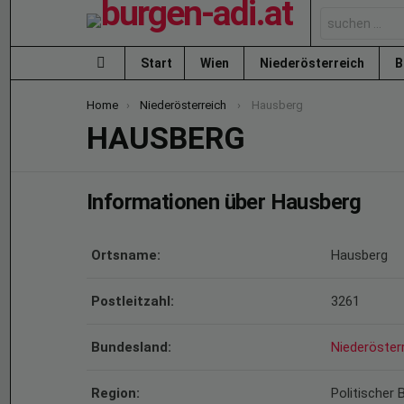
Search
for:
Start
Wien
Niederösterreich
B
Menu
You are here:
Home
Niederösterreich
Hausberg
HAUSBERG
Informationen über Hausberg
Ortsname:
Hausberg
Postleitzahl:
3261
Bundesland:
Niederöster
Region:
Politischer 