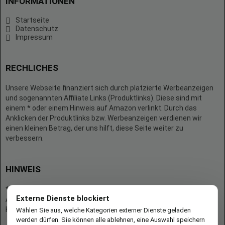
INFORMATIONEN
Startseite
Datenschutz
Impressum
RECHLICHES
Unsere Webseite finanziert sich durch platzierte Werbeanzeigen
und sogenannten Affiliate Links (Produktlinks). Diese sind mit
einem * oder einem Hinweis auf Amazon verlinkt. Durch das
Anklicken der Produktlinks bzw. Werbeanzeigen verdienen wir
einen kleinen Betrag, der uns hilft, diese Seite weiter zu
verbessern.
HINWEIS
* = Afilliate-Link (=Werbung)
Externe Dienste blockiert
Als Amazon-Partner verdient der Seitenbetreiber an qualifizierten
Käufen.
Wählen Sie aus, welche Kategorien externer Dienste geladen
werden dürfen. Sie können alle ablehnen, eine Auswahl speichern