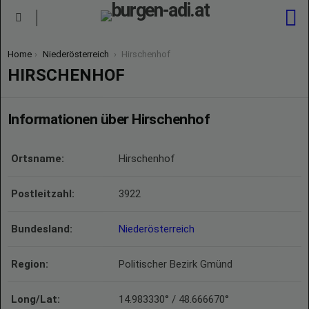
S
Menu
You are here:
Home
Niederösterreich
Hirschenhof
HIRSCHENHOF
Informationen über Hirschenhof
Ortsname:
Hirschenhof
Postleitzahl:
3922
Bundesland:
Niederösterreich
Region:
Politischer Bezirk Gmünd
Long/Lat:
14.983330° / 48.666670°